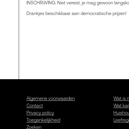
INSCHRIJVING: Niet vereist, je mag gewoon langs
Drankjes beschikbaar aan democratische prijzen!
Algemene voorwaarden
Wat is 
Contact
Wat kan
Privacy policy
Huishou
Toegankelijkheid
Leefreg
Zoeken