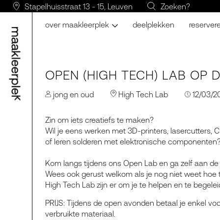
Stapelhuisstraat 13 - 15, Leuven
Zoeken?
over maakleerplek
deelplekken
reserver
OPEN (HIGH TECH) LAB OP
jong en oud
High Tech Lab
12/03/2
Zin om iets creatiefs te maken?
Wil je eens werken met 3D-printers, lasercutters
of leren solderen met elektronische componenten
Kom langs tijdens ons Open Lab en ga zelf aan de 
Wees ook gerust welkom als je nog niet weet hoe te
High Tech Lab zijn er om je te helpen en te begelei
PRIJS: Tijdens de open avonden betaal je enkel v
verbruikte materiaal.