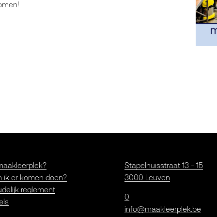
komen!
maakleerplek?
Stapelhuisstraat 13 - 15
 ik er komen doen?
3000 Leuven
delijk reglement
0
els
info@maakleerplek.be