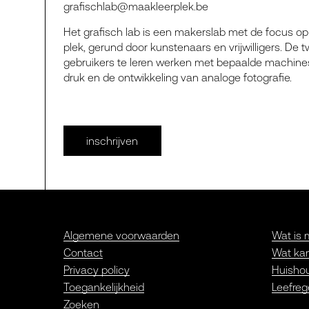
grafischlab@maakleerplek.be
Het gra­fisch lab is een makerslab met de focus op fo
plek, gerund door kun­ste­naars en vrij­wil­li­gers. De twe
gebrui­kers te leren wer­ken met bepaal­de machi­nes
druk en de ont­wik­ke­ling van ana­lo­ge foto­gra­fie.
inschrijven
Algemene voorwaarden
Wat is 
Contact
Wat kan
Privacy policy
Huishou
Toegankelijkheid
Leefreg
Zoeken