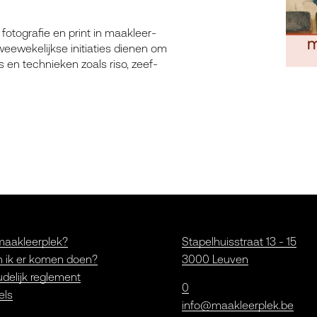
to­gra­fie en print in maak­leer­
e­we­ke­lijk­se ini­ti­a­ties die­nen om
 en tech­nie­ken zoals riso, zeef­
maakleerplek?
Stapelhuisstraat 13 - 15
 ik er komen doen?
3000 Leuven
delijk reglement
0
els
info@maakleerplek.be