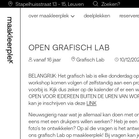
Stapelhuisstraat 13 - 15, Leuven
Zoeken?
over maakleerplek
deelplekken
reserver
OPEN GRAFISCH LAB
vanaf 16 jaar
Grafisch Lab
10/12/20
BELANGRIJK: Het grafisch lab is elke donderdag op
workshop komen volgen of zelfstandig aan een pr
voorbij is. Kijk dus zeker op de kalender of er een 
OPEN VOOR IEDEREEN BUITEN DE UREN VAN WORK
kan je inschrijven via deze
LINK
Nieuwsgierig naar wat je allemaal kan doen met onze
eens met een drukpers willen werken? Heb je een p
foto’s te ontwikkelen? Op al die vragen is het ant
ons grafisch Lab op maakleerplek! Bij vragen kan 