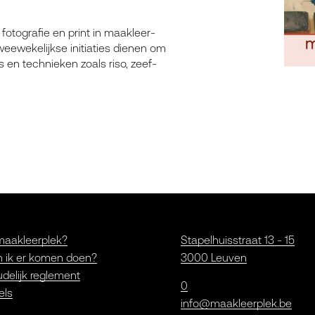
to­gra­fie en print in maak­leer­
e­we­ke­lijk­se ini­ti­a­ties die­nen om
 en tech­nie­ken zoals riso, zeef­
maakleerplek?
Stapelhuisstraat 13 - 15
 ik er komen doen?
3000 Leuven
delijk reglement
0
els
info@maakleerplek.be