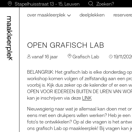
Stapelhuisstraat 13 - 15, Leuven
Zoeken?
over maakleerplek
deelplekken
reserver
OPEN GRAFISCH LAB
vanaf 16 jaar
Grafisch Lab
19/11/202
BELANGRIJK: Het grafisch lab is elke donderdag op
workshop komen volgen of zelfstandig aan een pr
voorbij is. Kijk dus zeker op de kalender of er een 
OPEN VOOR IEDEREEN BUITEN DE UREN VAN WORK
kan je inschrijven via deze
LINK
Nieuwsgierig naar wat je allemaal kan doen met onze
eens met een drukpers willen werken? Heb je een p
foto’s te ontwikkelen? Op al die vragen is het ant
ons grafisch Lab op maakleerplek! Bij vragen kan 