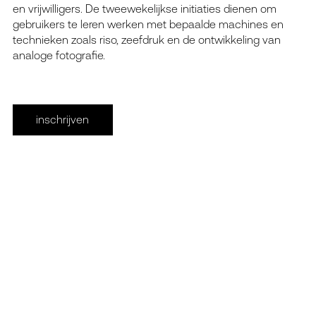
en vrij­wil­li­gers. De twee­we­ke­lijk­se ini­ti­a­ties die­nen om
gebrui­kers te leren wer­ken met bepaal­de machi­nes en
tech­nie­ken zoals riso, zeef­druk en de ont­wik­ke­ling van
ana­lo­ge foto­gra­fie.
inschrijven