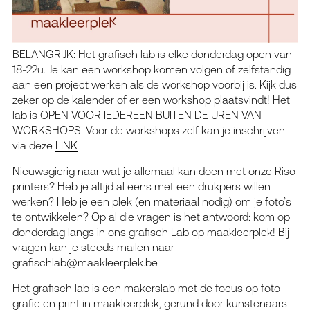
BELANGRIJK: Het grafisch lab is elke donderdag open van
18-22u. Je kan een workshop komen volgen of zelfstandig
aan een project werken als de workshop voorbij is. Kijk dus
zeker op de kalender of er een workshop plaatsvindt! Het
lab is OPEN VOOR IEDEREEN BUITEN DE UREN VAN
WORKSHOPS. Voor de workshops zelf kan je inschrijven
via deze
LINK
Nieuwsgierig naar wat je allemaal kan doen met onze Riso
printers? Heb je altijd al eens met een drukpers willen
werken? Heb je een plek (en materiaal nodig) om je foto’s
te ontwikkelen? Op al die vragen is het antwoord: kom op
donderdag langs in ons grafisch Lab op maakleerplek! Bij
vragen kan je steeds mailen naar
grafischlab@maakleerplek.be
Het gra­fisch lab is een makerslab met de focus op foto­
gra­fie en print in maak­leer­plek, gerund door kun­ste­naars