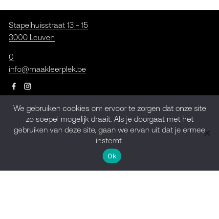
Stapelhuisstraat 13 - 15
3000 Leuven
0
info@maakleerplek.be
We gebruiken cookies om ervoor te zorgen dat onze site
zo soepel mogelijk draait. Als je doorgaat met het
Inschrijven op de
gebruiken van deze site, gaan we ervan uit dat je ermee
nieuwsbrief
instemt.
Ok
Meld je aan
Design by
kpot