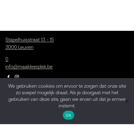
Stapelhuisstraat 13 - 15
3000 Leuven
0
info@maakleerplek.be
We gebruiken cookies om ervoor te zorgen dat onze site
zo soepel mogelijk draait. Als je doorgaat met het
Inschrijven op de
gebruiken van deze site, gaan we ervan uit dat je ermee
nieuwsbrief
instemt.
Ok
Meld je aan