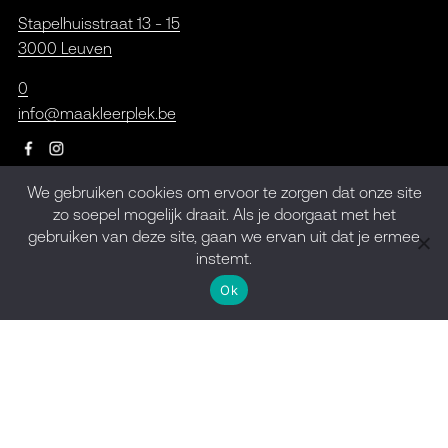
Stapelhuisstraat 13 - 15
3000 Leuven
0
info@maakleerplek.be
We gebruiken cookies om ervoor te zorgen dat onze site
zo soepel mogelijk draait. Als je doorgaat met het
Inschrijven op de
gebruiken van deze site, gaan we ervan uit dat je ermee
nieuwsbrief
instemt.
Ok
Meld je aan
Design by
kpot