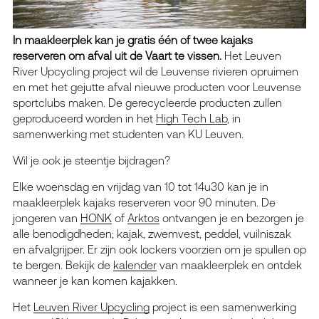
In maakleerplek kan je gratis één of twee kajaks
reserveren om afval uit de Vaart te vissen.
Het Leuven
River Upcycling project wil de Leuvense rivieren opruimen
en met het gejutte afval nieuwe producten voor Leuvense
sportclubs maken. De gerecycleerde producten zullen
geproduceerd worden in het
High Tech Lab
, in
samenwerking met studenten van KU Leuven.
Wil je ook je steentje bijdragen?
Elke woensdag en vrijdag van 10 tot 14u30 kan je in
maakleerplek kajaks reserveren voor 90 minuten. De
jongeren van
HONK
of
Arktos
ontvangen je en bezorgen je
alle benodigdheden; kajak, zwemvest, peddel, vuilniszak
en afvalgrijper. Er zijn ook lockers voorzien om je spullen op
te bergen. Bekijk de
kalender
van maakleerplek en ontdek
wanneer je kan komen kajakken.
Het
Leuven River Upcycling
project is een samenwerking