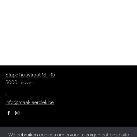
Stapelhuisstraat 13 - 15
3000 Leuven
0
info@maakleerplek.be
Inschrijven op de
We gebruiken cookies om ervoor te zorgen dat onze site