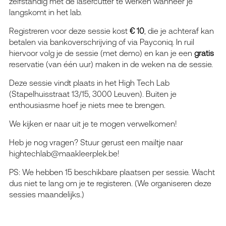
zelfstandig met de lasercutter te werken wanneer je
langskomt in het lab.
Registreren voor deze sessie kost
€ 10
, die je achteraf kan
betalen via bankoverschrijving of via Payconiq. In ruil
hiervoor volg je de sessie (met demo) en kan je een
gratis
reservatie (van één uur) maken in de weken na de sessie.
Deze sessie vindt plaats in het High Tech Lab
(Stapelhuisstraat 13/15, 3000 Leuven). Buiten je
enthousiasme hoef je niets mee te brengen.
We kijken er naar uit je te mogen verwelkomen!
Heb je nog vragen? Stuur gerust een mailtje naar
hightechlab@maakleerplek.be!
PS: We hebben 15 beschikbare plaatsen per sessie. Wacht
dus niet te lang om je te registeren. (We organiseren deze
sessies maandelijks.)