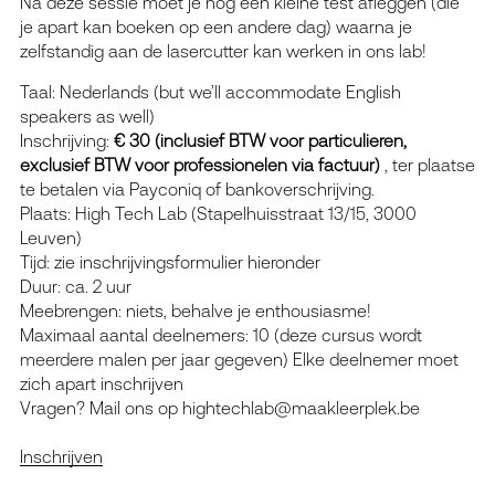
Na deze sessie moet je nog een kleine test afleggen (die
je apart kan boeken op een andere dag) waarna je
zelfstandig aan de lasercutter kan werken in ons lab!
Taal: Nederlands (
but we’ll accommodate English
speakers as well
)
Inschrijving:
€ 30 (inclusief BTW voor particulieren,
exclusief BTW voor professionelen via factuur)
, ter plaatse
te betalen via Payconiq of bankoverschrijving.
Plaats: High Tech Lab (Stapelhuisstraat 13/15, 3000
Leuven)
Tijd: zie inschrijvingsformulier hieronder
Duur: ca. 2 uur
Meebrengen: niets, behalve je enthousiasme!
Maximaal aantal deelnemers: 10 (deze cursus wordt
meerdere malen per jaar gegeven) Elke deelnemer moet
zich apart inschrijven
Vragen? Mail ons op hightechlab@maakleerplek.be
Inschrijven