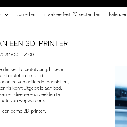
en
zomerbar
maakleerfest: 20 september
kalender
AN EEN 3D-PRINTER
021 19:30 - 21:00
 denken bij prototyping. In deze
kan herstellen om zo de
lopen de verschillende technieken,
ennis komt uitgebreid aan bod,
r samen diverse voorbeelden te
 plaats van wegwerpen).
je een demo 3D-printen.