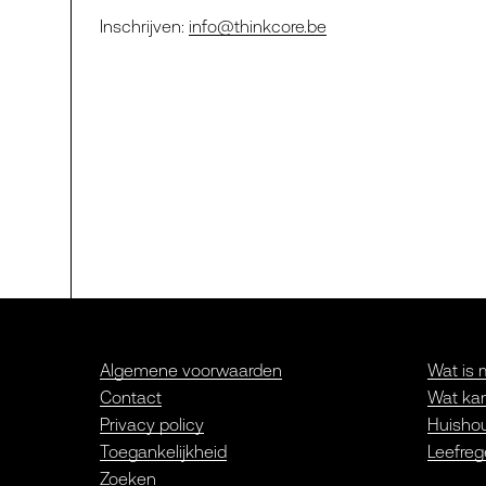
Inschrijven:
info@thinkcore.be
Algemene voorwaarden
Wat is 
Contact
Wat kan
Privacy policy
Huishou
Toegankelijkheid
Leefreg
Zoeken