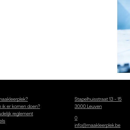
maakleerplek?
Stapelhuisstraat 13 - 15
 ik er komen doen?
3000 Leuven
delijk reglement
0
els
info@maakleerplek.be