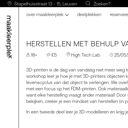
Stapelhuisstraat 13 - 15, Leuven
Zoeken?
over maakleerplek
deelplekken
reserver
HERSTELLEN MET BEHULP V
18+
€5
High Tech Lab
25/05/2
3D-printen is de dag van vandaag niet meer weg te
workshop leer je hoe je met 3D-printers objecten 
levenscyclus van dat object te verlengen. We over
met een focus op het FDM-printen. Ook materiaalk
want elke herstelling vraagt ander materiaal! Doo
bekijken, creëer je een mindset van herstellen (in
In een tweede deel leer je 3D-modelleren en krijg 