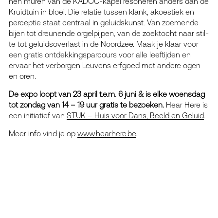
nen muren van de KADOC-kapel reso­ne­ren anders dan de
Kruidtuin in bloei. Die rela­tie tus­sen klank, akoes­tiek en
per­cep­tie staat cen­traal in geluids­kunst. Van zoe­men­de
bij­en tot dreu­nen­de orgel­pij­pen, van de zoek­tocht naar stil­
te tot geluids­over­last in de Noordzee. Maak je klaar voor
een gra­tis ont­dek­kings­par­cours voor alle leef­tij­den en
ervaar het ver­bor­gen Leuvens erf­goed met ande­re ogen
en oren.
De expo loopt van 23 april t.e.m. 6 juni & is elke woensdag
tot zondag van 14 – 19 uur gratis te bezoeken.
Hear Here is
een initiatief van
STUK – Huis voor Dans, Beeld en Geluid
.
Meer info vind je op
www.hearhere.be
.