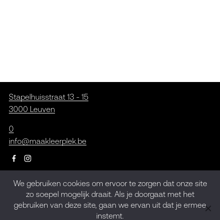
Stapelhuisstraat 13 - 15
3000 Leuven
0
info@maakleerplek.be
We gebruiken cookies om ervoor te zorgen dat onze site
Inschrijven op de
zo soepel mogelijk draait. Als je doorgaat met het
gebruiken van deze site, gaan we ervan uit dat je ermee
nieuwsbrief
instemt.