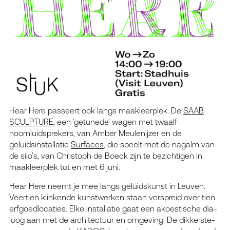
Hear Here passeert ook langs maakleerplek. De
SAAB
SCULPTURE
, een ‘getunede’ wagen met twaalf
hoornluidsprekers, van Amber Meulenijzer en de
geluidsinstallatie
Surfaces
, die speelt met de nagalm van
de silo’s, van Christoph de Boeck zijn te bezichtigen in
maakleerplek tot en met 6 juni.
Hear Here neemt je mee langs geluids­kunst in Leuven.
Veertien klin­ken­de kunst­wer­ken staan ver­spreid over tien
erf­goed­lo­ca­ties. Elke instal­la­tie gaat een akoes­ti­sche dia­
loog aan met de archi­tec­tuur en omge­ving. De dik­ke ste­