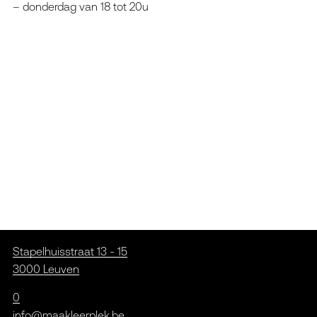
– donderdag van 18 tot 20u
Stapelhuisstraat 13 - 15
3000 Leuven
0
info@maakleerplek.be