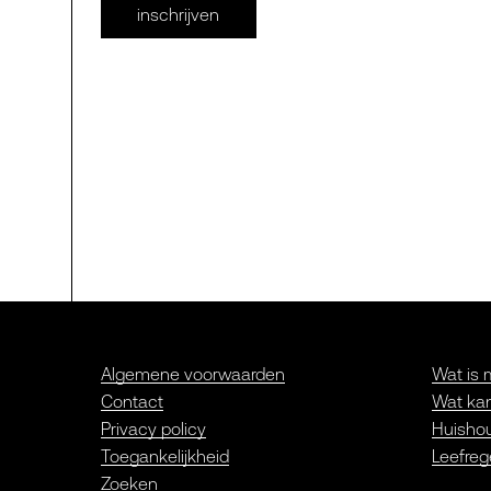
inschrijven
Algemene voorwaarden
Wat is 
Contact
Wat kan
Privacy policy
Huishou
Toegankelijkheid
Leefreg
Zoeken