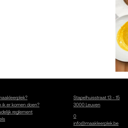
maakleerplek?
Stapelhuisstraat 13 - 15
 ik er komen doen?
3000 Leuven
delijk reglement
0
els
info@maakleerplek.be