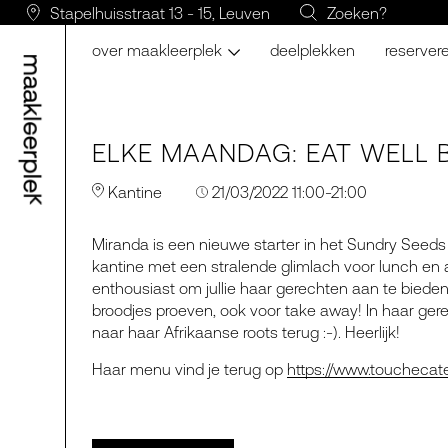
Stapelhuisstraat 13 - 15, Leuven
Zoeken?
over maakleerplek
deelplekken
reserver
ELKE MAANDAG: EAT WELL 
Kantine
21/03/2022 11:00-21:00
Miranda is een nieuwe starter in het Sundry Seeds p
kantine met een stralende glimlach voor lunch en 
enthousiast om jullie haar gerechten aan te bieden.
broodjes proeven, ook voor take away! In haar gerec
naar haar Afrikaanse roots terug :-). Heerlijk!
Haar menu vind je terug op
https://www.touchecate