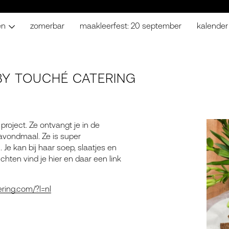
en
zomerbar
maakleerfest: 20 september
kalender
BY TOUCHÉ CATERING
roject. Ze ontvangt je in de
avondmaal. Ze is super
 Je kan bij haar soep, slaatjes en
hten vind je hier en daar een link
ring.com/?l=nl